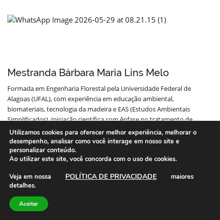
Mestranda Bárbara Maria Lins Melo
Formada em Engenharia Florestal pela Universidade Federal de
Alagoas (UFAL), com experiência em educação ambiental,
biomateriais, tecnologia da madeira e EAS (Estudos Ambientais
Simplificados). Iniciação científica com ênfase no tratamento de
colmos de bambu e na seleção de parâmetros físicos e mecânicos
Utilizamos cookies para oferecer melhor experiência, melhorar o
aplicados à bioconstrução de uma estufa agrícola em bambu. Atuação
desempenho, analisar como você interage em nosso site e
em projetos de extensão voltados para a formação de gestores de
personalizar conteúdo.
Ao utilizar este site, você concorda com o uso de cookies.
recursos hídricos em comunidades locais, além de atividades de
extensão junto ao NEABI (Núcleo de Estudos Afro-Brasileiros e
POLÍTICA DE PRIVACIDADE
Veja em nossa
maiores
Indígenas), desenvolvendo ações afirmativas em Alagoas. Atualmente
detalhes.
faço mestrado na Universidade Federal de São Carlos (UFSCar), me
dedico à pesquisa sobre a competição entre trepadeiras e árvores da
Aceitar
Mata Atlântica na perspectiva da restauração florestal.