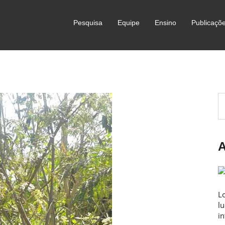
Pesquisa
Equipe
Ensino
Publicaçõ
A
L
lu
in