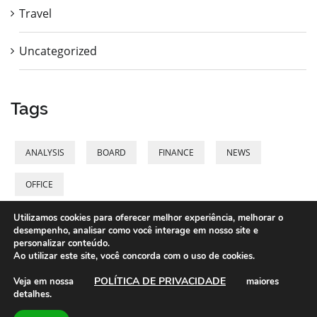
Travel
Uncategorized
Tags
ANALYSIS
BOARD
FINANCE
NEWS
OFFICE
Utilizamos cookies para oferecer melhor experiência, melhorar o
desempenho, analisar como você interage em nosso site e
personalizar conteúdo.
Ao utilizar este site, você concorda com o uso de cookies.
©2021 LASPEF - Desenvolvido por:
POLÍTICA DE PRIVACIDADE
Veja em nossa
maiores
www.terancomunicacao.com.br
detalhes.